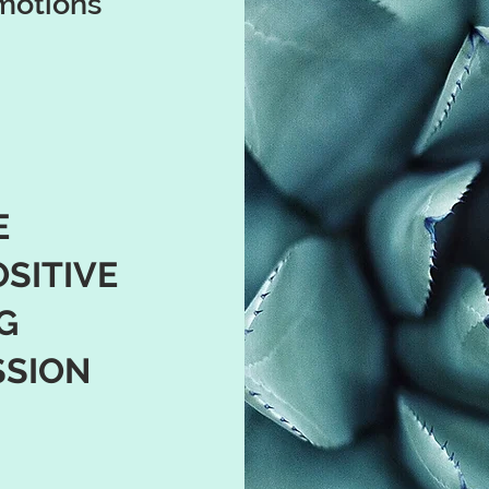
motions
E
SITIVE
G
SSION