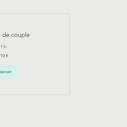
e de couple
1 h
210 €
server