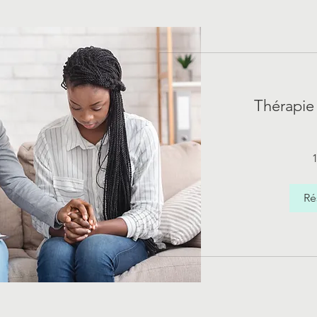
Thérapie 
140
euros
Ré