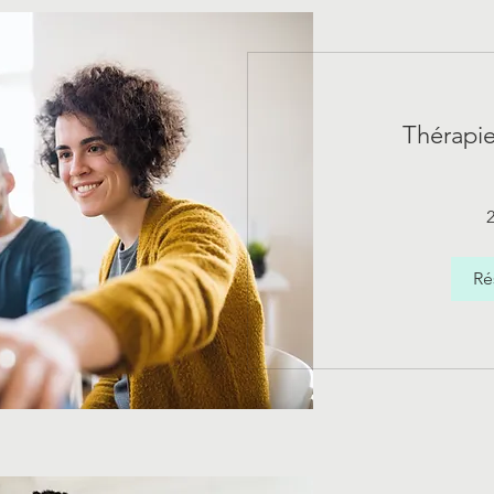
Thérapi
210
euros
Ré