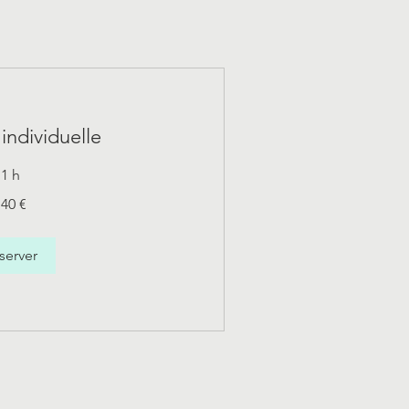
individuelle
1 h
140 €
server